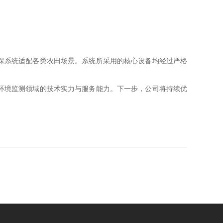
系统适配各类农田场景。系统所采用的核心设备均经过严格
境监测领域的技术实力与服务能力。下一步，公司将持续优