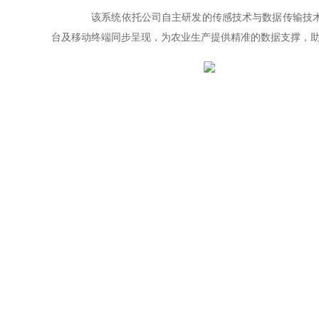
该系统依托公司自主研发的传感技术与数据传输技术，
台及移动终端同步呈现，为农业生产提供精准的数据支撑，