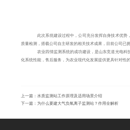
此次系统建设过程中，公司充分发挥自身技术优势，结
质量检测，搭载公司自主研发的相关技术成果，目前公司已
农业四情监测系统的成功建设，是山东竞道光电科技有
化系统性能，售后服务，为农业现代化发展提供更具针对性
上一篇：
水质监测站工作原理及适用场景介绍
下一篇：
为什么要建大气负氧离子监测站？作用全解析