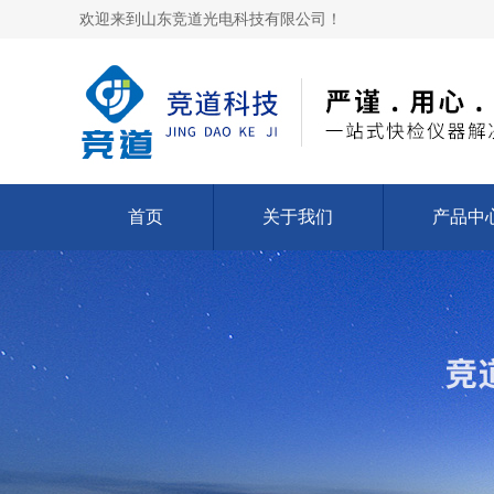
欢迎来到山东竞道光电科技有限公司！
首页
关于我们
产品中