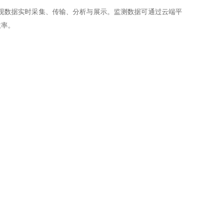
数据实时采集、传输、分析与展示。监测数据可通过云端平
效率。