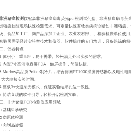
非洲猪瘟检测仪
配套非洲猪瘟病毒荧光pcr检测试剂盒、非洲猪瘟病毒荧
洲猪瘟核酸现场快速检测需求。可定量快速畜牧类疾病诊断如非洲猪瘟、禽
场、食品加工厂、肉产品深加工企业、农业农村部、、检验检疫单位使用
实验员需要经过实验室技术和仪器、软件操作的专门培训，具备熟练的相
二、仪器特点
1.体积小，重量轻，易于携带。轻松满足外出实验的需求。
2.内置7寸高清电容屏PDA，触屏操作，简便快捷。
3.Marlow高品质Peltier制冷片，结合德国PT1000温度传感器以
，大大缩短实验时间。
4.整板3s快速采光模式，保证实验结果孔位一致性。
5.简洁直观的软件引导，轻松开启检测实验。
三、非洲猪瘟PCR检测仪应用领域
□ 基础科学研究
□ 病原体检测
□ 肉制品掺假