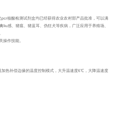
光pcr核酸检测试剂盒均已经获得农业农村部产品批准，可以满
liu感、猪瘟、猪蓝耳、伪狂犬等疾病，广泛应用于养殖场、
。
关操作技能。
及电性电阻加热补偿边缘的温度控制模式，大升温速度6℃，大降温速度