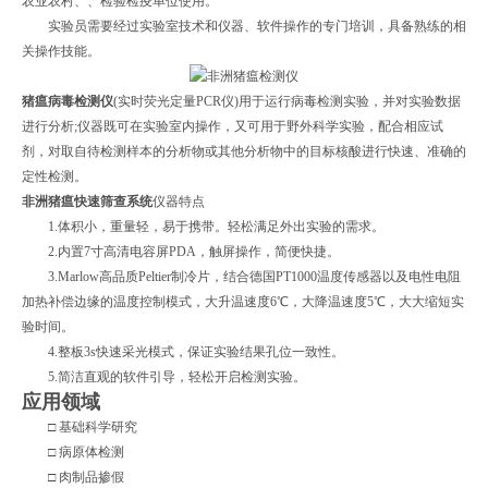
农业农村、、检验检疫单位使用。
实验员需要经过实验室技术和仪器、软件操作的专门培训，具备熟练的相
关操作技能。
猪瘟病毒检测仪
(实时荧光定量PCR仪)用于运行病毒检测实验，并对实验数据
进行分析;仪器既可在实验室内操作，又可用于野外科学实验，配合相应试
剂，对取自待检测样本的分析物或其他分析物中的目标核酸进行快速、准确的
定性检测。
非洲猪瘟快速筛查系统
仪器特点
1.体积小，重量轻，易于携带。轻松满足外出实验的需求。
2.内置7寸高清电容屏PDA，触屏操作，简便快捷。
3.Marlow高品质Peltier制冷片，结合德国PT1000温度传感器以及电性电阻
加热补偿边缘的温度控制模式，大升温速度6℃，大降温速度5℃，大大缩短实
验时间。
4.整板3s快速采光模式，保证实验结果孔位一致性。
5.简洁直观的软件引导，轻松开启检测实验。
应用领域
□ 基础科学研究
□ 病原体检测
□ 肉制品掺假