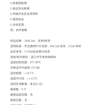
□ 转基因检测
□ 食品安全检测
□ 药物开发及合理用药
□ 基因表达
□ 水体监测
四、技术参数
样品容量：16x0.2ml、支持8联管
适用耗材：常见透明PCR 耗材，8x0.2ml 排管，0.2ml 单管
反应体系：5-120ul反应模式体系
加热/制冷模块：进口半导体热电模块
温度控制范围：4°C-99℃
升降温平均速率≥2°C/秒
温控精度：≤±0.1°C
温度均匀性：≤± 0.2°C
温控区域数量：多点(2 点)
梯度数：0 个
梯度温度范围：无
梯度孔数：无