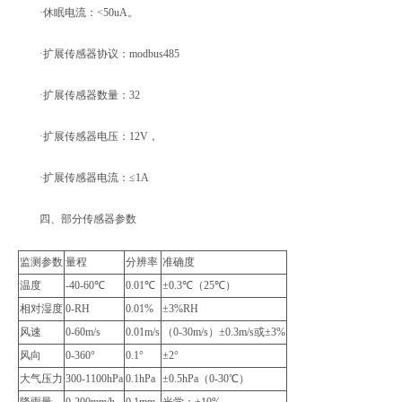
·休眠电流：<50uA。
·扩展传感器协议：modbus485
·扩展传感器数量：32
·扩展传感器电压：12V，
·扩展传感器电流：≤1A
四、部分传感器参数
监测参数
量程
分辨率
准确度
温度
-40-60℃
0.01℃
±0.3℃（25℃）
相对湿度
0-RH
0.01%
±3%RH
风速
0-60m/s
0.01m/s
（0-30m/s）±0.3m/s或±3%
风向
0-360°
0.1°
±2°
大气压力
300-1100hPa
0.1hPa
±0.5hPa（0-30℃）
降雨量
0-200mm/h
0.1mm
光学：±10%