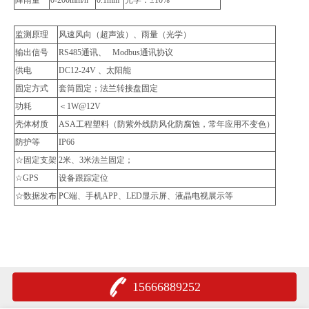
监测原理
风速风向（超声波）、雨量（光学）
输出信号
RS485通讯、 Modbus通讯协议
供电
DC12-24V 、太阳能
固定方式
套筒固定；法兰转接盘固定
功耗
＜1W@12V
壳体材质
ASA工程塑料（防紫外线防风化防腐蚀，常年应用不变色）
防护等
IP66
☆固定支架
2米、3米法兰固定；
☆GPS
设备跟踪定位
☆数据发布
PC端、手机APP、LED显示屏、液晶电视展示等
15666889252