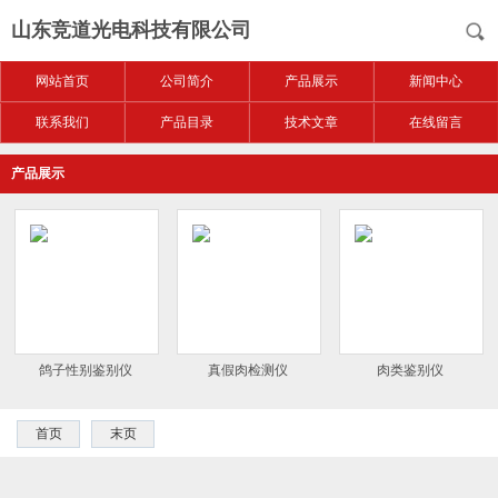
山东竞道光电科技有限公司
网站首页
公司简介
产品展示
新闻中心
联系我们
产品目录
技术文章
在线留言
产品展示
鸽子性别鉴别仪
真假肉检测仪
肉类鉴别仪
首页
末页