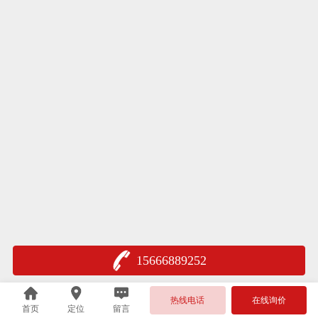
15666889252
热线电话
在线询价
首页
定位
留言